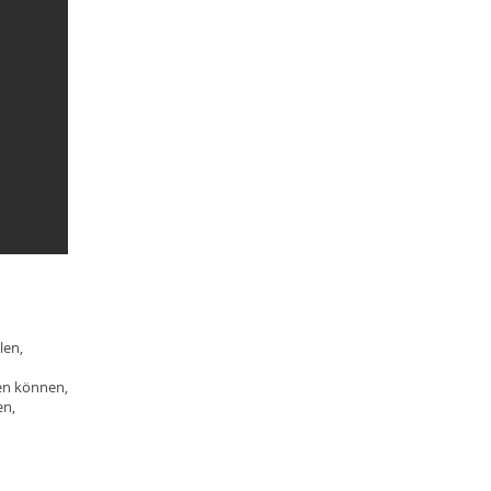
len,
en können,
en,