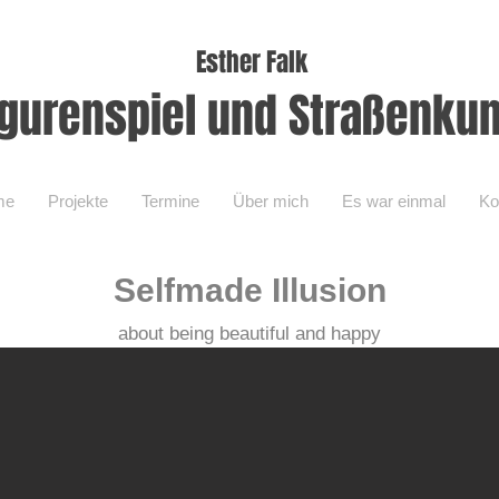
Esther Falk
igurenspiel und Straßenkun
me
Projekte
Termine
Über mich
Es war einmal
Ko
Selfmade Illusion
about being beautiful and happy