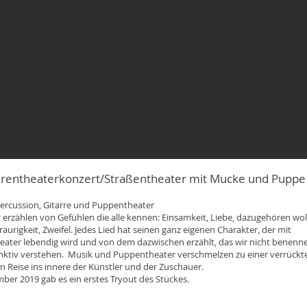
gurentheaterkonzert/Straßentheater mit Mucke und Puppe
ercussion, Gitarre und Puppentheater
r erzählen von Gefühlen die alle kennen: Einsamkeit, Liebe, dazugehören wol
raurigkeit, Zweifel. Jedes Lied hat seinen ganz eigenen Charakter, der mit
eater lebendig wird und von dem dazwischen erzählt, das wir nicht benenn
inktiv verstehen. Musik und Puppentheater verschmelzen zu einer verrückt
n Reise ins innere der Künstler und der Zuschauer.
ber 2019 gab es ein erstes Tryout des Stückes.