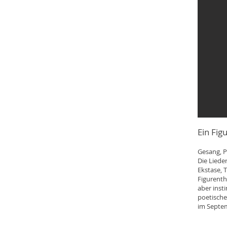
Ein Fi
Gesang, P
Die Liede
Ekstase, T
Figurenth
aber inst
poetische
im Septem